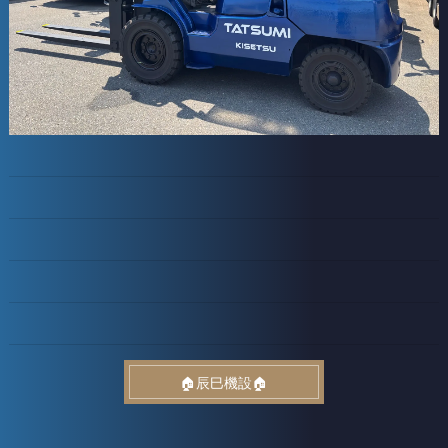
🏠辰巳機設🏠