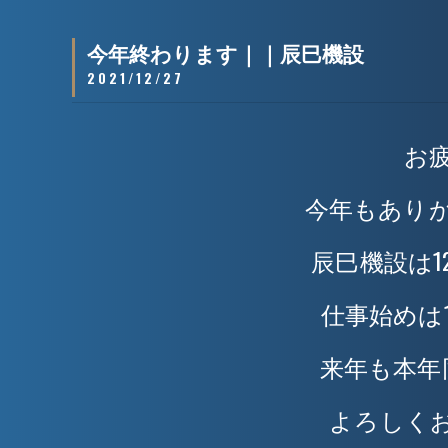
今年終わります｜｜辰巳機設
2021/12/27
お
今年もあり
辰巳機設は1
仕事始めは
来年も本年
よろしく