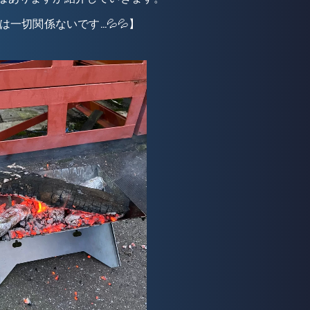
は一切関係ないです…💦💦】