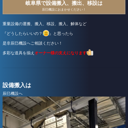
岐阜県で設備搬入、搬出、移設は
辰巳機設におまかせください！
重量設備の運搬、搬入、移設、搬入、解体など
『どうしたらいいの？
』と思ったら
是非辰巳機設へご相談ください！
多彩な道具を揃え
オーナー様の支えになります
設備搬入は
辰巳機設へ